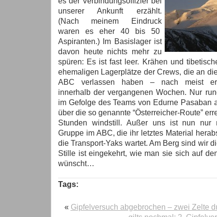
es der Verbindungsoffizier bei
unserer Ankunft erzählt.
(Nach meinem Eindruck
waren es eher 40 bis 50
Aspiranten.) Im Basislager ist
davon heute nichts mehr zu
spüren: Es ist fast leer. Krähen und tibetis
ehemaligen Lagerplätze der Crews, die an d
ABC verlassen haben – nach meist erfo
innerhalb der vergangenen Wochen. Nur run
im Gefolge des Teams von Edurne Pasaban a
über die so genannte “Österreicher-Route” erre
Stunden windstill. Außer uns ist nun nur 
Gruppe im ABC, die ihr letztes Material herab
die Transport-Yaks wartet. Am Berg sind wir di
Stille ist eingekehrt, wie man sie sich auf de
wünscht…
Tags:
«
Gipfelversuch abgebrochen – zwei Zelte du